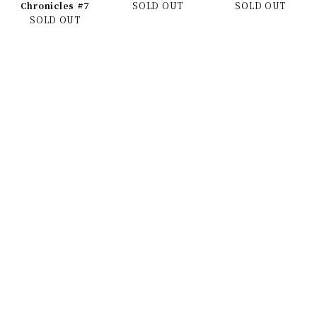
Chronicles #7
SOLD OUT
SOLD OUT
SOLD OUT
murren #26
SAUNTER
UNION #15
SOLD OUT
Magazine #2
SOLD OUT
SOLD OUT