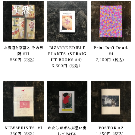
北海道と京都と その界
BIZARRE EDIBLE
Print Isn’t Dead.
隈 #11
PLANTS（STRAIG
#4
550円（税込）
HT BOOKS #4）
2,200円（税込）
3,300円（税込）
NEWSPRINTS. #1
わたしがぜんぶ思い出
VOSTOK #2
330円（税込）
してあげる
1,650円（税込）