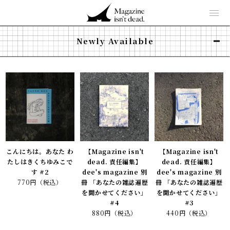
Newly Available
こんにちは。あなた わ
【Magazine isn't
【Magazine isn't
たしはきくちゆみこで
dead. 責任編集】
dead. 責任編集】
す #2
dee's magazine 別
dee's magazine 別
770円（税込）
冊 「あなたの雑誌遍歴
冊 「あなたの雑誌遍歴
を聞かせてください」
を聞かせてください」
#4
#3
880円（税込）
440円（税込）